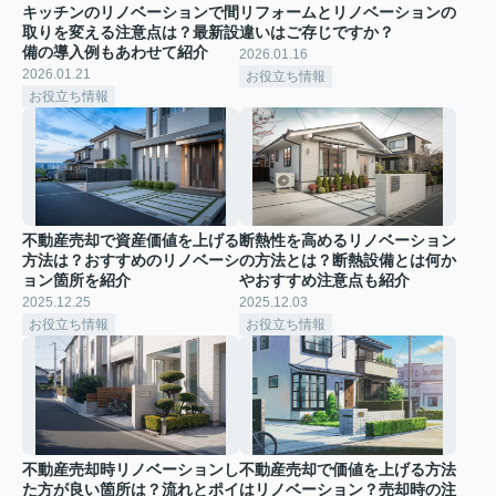
キッチンのリノベーションで間
リフォームとリノベーションの
取りを変える注意点は？最新設
違いはご存じですか？
備の導入例もあわせて紹介
2026.01.16
2026.01.21
お役立ち情報
お役立ち情報
不動産売却で資産価値を上げる
断熱性を高めるリノベーション
方法は？おすすめのリノベーシ
の方法とは？断熱設備とは何か
ョン箇所を紹介
やおすすめ注意点も紹介
2025.12.25
2025.12.03
お役立ち情報
お役立ち情報
不動産売却時リノベーションし
不動産売却で価値を上げる方法
た方が良い箇所は？流れとポイ
はリノベーション？売却時の注