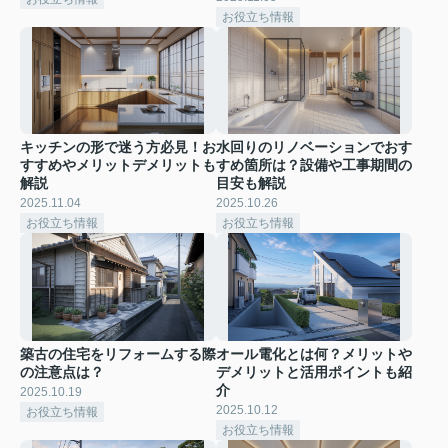
お役立ち情報
キッチンの形で迷う方必見！お
水回りのリノベーションでおす
すすめやメリットデメリットも
すめ箇所は？設備や工事期間の
解説
目安も解説
2025.11.04
2025.10.26
お役立ち情報
お役立ち情報
築古の住宅をリフォームする際
オール電化とは何？メリットや
の注意点は？
デメリットと活用ポイントも紹
介
2025.10.19
2025.10.12
お役立ち情報
お役立ち情報