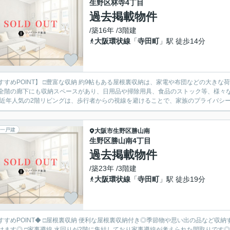
生野区林寺4丁目
過去掲載物件
/築16年 /3階建
大阪環状線
「
寺田町
」駅 徒歩14分
すすめPOINT】 □豊富な収納 約9帖もある屋根裏収納は、家電や布団などの大き
全階の廊下にも収納スペースがあり、日用品や掃除用具、食品のストック等、様々な
 近年人気の2階リビングは、歩行者からの視線を避けることで、家族のプライバシー
一戸建
大阪市生野区
勝山南
生野区勝山南4丁目
過去掲載物件
/築23年 /3階建
大阪環状線
「
寺田町
」駅 徒歩19分
すすめPOINT◆ □屋根裏収納 便利な屋根裏収納付き◎季節物や思い出の品など収
けます◎ □家事導線 水回りが2階に集結しており家事導線が考えられた間取りです◎