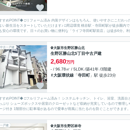
すすめPOINT◆ □リフォーム済み 内装デザインはもちろん、使いやすさにこだ
よい新生活をスタートしていただけます♪ □周辺環境 桃谷駅・寺田町駅が徒歩圏内
も安心の環境です。日々のお買い物に便利な「ライフ寺田町駅前店」は徒歩6分。利便
中古一戸建
大阪市生野区
勝山北
生野区勝山北5丁目中古戸建
2,680
万円
- / 96.78㎡ / 5LDK /築41年 /3階建
大阪環状線
「
寺田町
」駅 徒歩23分
すすめPOINT◆ □フルリフォーム済み！ システムキッチン、トイレ、浴室、洗面
っぷり シューズボックスや居室のクローゼットなど収納が充実しているので整理し
ージ付き 1階部分に駐車場があるので愛車が雨風に当たるのを防ぐことができます。 
一戸建
大阪市生野区
林寺