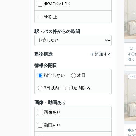
4K/4DK/4LDK
5K以上
駅・バス停からの時間
【お
建物構造
追加する
す◎
取り
情報公開日
指定しない
本日
中古
3日以内
1週間以内
画像・動画あり
画像あり
動画あり
◆お
ただ