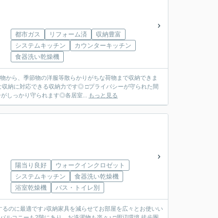
都市ガス
リフォーム済
収納豊富
システムキッチン
カウンターキッチン
食器洗い乾燥機
な荷物から、季節物の洋服等散らかりがちな荷物まで収納できま
収納に対応できる収納力です◎ □プライバシーが守られた間
がしっかり守られます◎各居室...
もっと見る
陽当り良好
ウォークインクロゼット
システムキッチン
食器洗い乾燥機
浴室乾燥機
バス・トイレ別
納するのに最適です♪収納家具を減らせてお部屋を広々とお使いい
バルコニーも2階にあり、お洗濯物も楽々♪ □周辺環境 徒歩圏