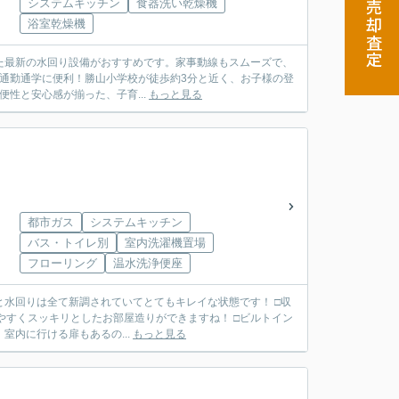
システムキッチン
食器洗い乾燥機
売却査定
浴室乾燥機
わった最新の水回り設備がおすすめです。家事動線もスムーズで、
で通勤通学に便利！勝山小学校が徒歩約3分と近く、お子様の登
性と安心感が揃った、子育...
もっと見る
都市ガス
システムキッチン
バス・トイレ別
室内洗濯機置場
フローリング
温水洗浄便座
台と水回りは全て新調されていてとてもキレイな状態です！ □収
やすくスッキリとしたお部屋造りができますね！ □ビルトイン
室内に行ける扉もあるの...
もっと見る