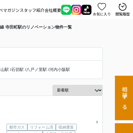
ベマガジン
スタッフ紹介
会社概要
お気に入り
閲覧履歴
線 寺田町駅のリノベーション物件一覧
箪山駅
/
石切駅
/
八戸ノ里駅
/
河内小阪駅
相談する
都市ガス
リフォーム済
収納豊富