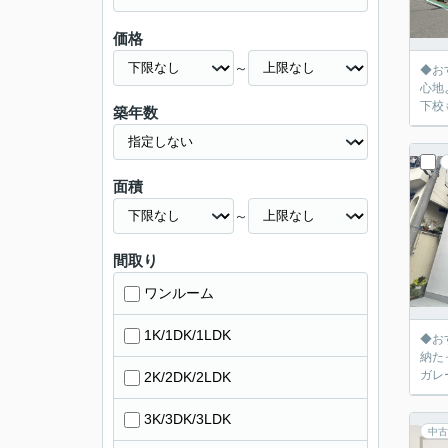
価格
～
◆お
心地
下校
築年数
面積
～
間取り
ワンルーム
1K/1DK/1LDK
◆お
納た
ガレ
2K/2DK/2LDK
3K/3DK/3LDK
中古