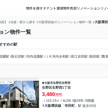
物件を探す
テナント賃貸
物件売却
リノベーション
リノ
大阪環状
動産】
沿線・駅から探す
大阪環状線のリノベーション物件一覧
ョン物件一覧
すすめの駅
花園駅
/
新石切駅
/
河内花園駅
/
ＪＲ河内永和駅
/
若江岩田駅
/
額田駅
/
瓢
中古一戸建
大阪市生野区
生野西
生野区生野西1丁目
3,480
万円
- / 110.23㎡ / 4LDK /築29年 /3階建
大阪環状線
「
寺田町
」駅 徒歩10分