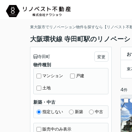
東大阪市でリノベーション物件を探すなら【リノベスト不
大阪環状線 寺田町駅のリノベーシ
お
寺田町
変更
物件種別
東
マンション
戸建
土地
4
件
新築・中古
指定しない
新築
中古
販売中のみ表示