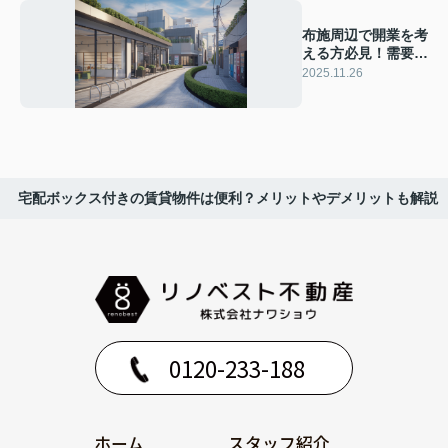
布施周辺で開業を考
える方必見！需要の
ある業態や地域性も
2025.11.26
詳しく紹介
宅配ボックス付きの賃貸物件は便利？メリットやデメリットも解説
0120-233-188
ホーム
スタッフ紹介