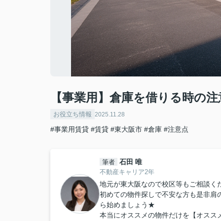
【事業用】倉庫を借りる時の注
お役立ち情報
2025.11.28
#事業用賃貸
#賃貸
#東大阪市
#倉庫
#注意点
石田 唯
筆者
不動産キャリア2年
地元が東大阪なので校区等もご相談くだ
初めての物件探しで不安な方も是非肩
ら始めましょう★
本当にオススメの物件だけを【オスス