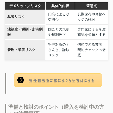
デメリット／リスク
具体的内容
留意点
円高による収
長期保有や為替ヘ
為替リスク
益減少
ッジの検討
法制度・税制・所有制
国ごとの規制
専門家による制度
限
や税制改正
確認を必須とする
管理対応のず
信頼できる業者・
管理・業者リスク
さんさ、詐欺
契約チェックの徹
リスク
底
準備と検討のポイント（購入を検討中の方