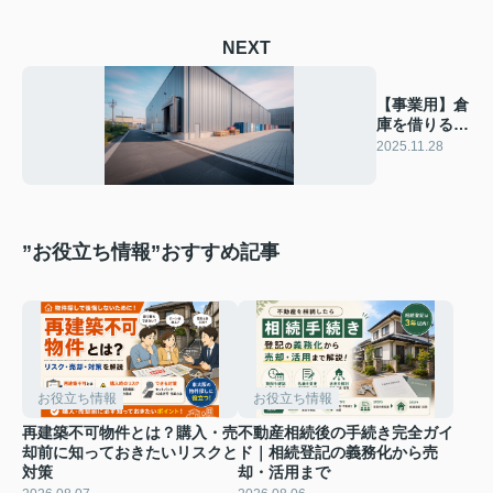
NEXT
【事業用】倉
庫を借りる時
の注意点と
2025.11.28
は？
”お役立ち情報”おすすめ記事
お役立ち情報
お役立ち情報
再建築不可物件とは？購入・売
不動産相続後の手続き完全ガイ
却前に知っておきたいリスクと
ド｜相続登記の義務化から売
対策
却・活用まで