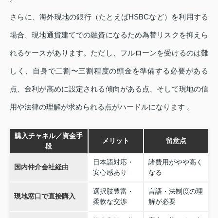
さらに、海外現地の銀行（たとえばHSBCなど）を利用する
場合、現地通貨建てでの融資になるため為替リスクを抑えら
れるケースがあります。ただし、フルローンを受けるのは難
しく、自身で二割〜三割程度の頭金を準備する必要がある
点、金利が高めに設定される傾向がある点、そして現地の信
用や法律の理解が求められる点がハードルになります 。
購入チャネル／資金手
メリット
留意点
段
日本語対応・
諸費用がやや高く
国内仲介会社経由
安心感あり
なる
選択肢豊富・
言語・法制度の理
現地窓口で直接購入
柔軟な交渉
解が必要