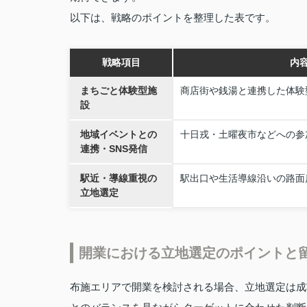
以下は、戦略のポイントを整理した表です。
戦略項目
内
まちごと体験型施
商店街や銭湯と連携した体験
設
地域イベントとの
十日戎・土曜夜市などへの参
連携・SNS発信
駅近・導線重視の
駅出口や生活導線沿いの路面
立地選定
開業における立地選定のポイントと
布施エリアで開業を検討される場合、立地選定は成