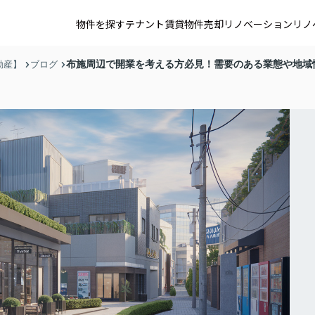
物件を探す
テナント賃貸
物件売却
リノベーション
リノ
布施周辺で開業を考える方必見！需要のある業態や地域
動産】
ブログ