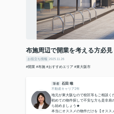
布施周辺で開業を考える方必見
お役立ち情報
2025.11.26
#開業
#布施
#おすすめエリア
#東大阪市
石田 唯
筆者
不動産キャリア2年
地元が東大阪なので校区等もご相談くだ
初めての物件探しで不安な方も是非肩
ら始めましょう★
本当にオススメの物件だけを【オスス