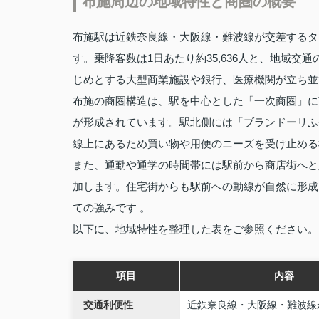
布施周辺の地域特性と商圏の概要
布施駅は近鉄奈良線・大阪線・難波線が交差するタ
す。乗降客数は1日あたり約35,636人と、地域
じめとする大型商業施設や銀行、医療機関が立ち並
布施の商圏構造は、駅を中心とした「一次商圏」に
が形成されています。駅北側には「ブランドーリふ
線上にあるため買い物や用便のニーズを受け止める
また、通勤や通学の時間帯には駅前から商店街へと
加します。住宅街からも駅前への動線が自然に形成
ての強みです 。
以下に、地域特性を整理した表をご参照ください。
項目
内容
交通利便性
近鉄奈良線・大阪線・難波線