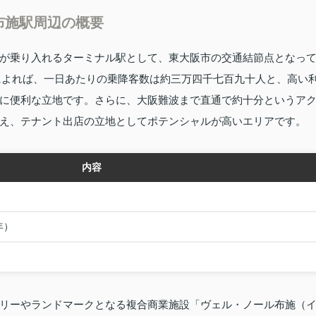
布施駅周辺の概要
が乗り入れるターミナル駅として、東大阪市の交通結節点となっ
タによれば、一日あたりの乗降客数は約三万四千七百九十人と、高い
に便利な立地です。さらに、大阪難波まで直通で約十分というア
え、テナント出店の立地としてポテンシャルが高いエリアです。
内容
5年）
リーやランドマークとなる複合商業施設「ヴェル・ノール布施（