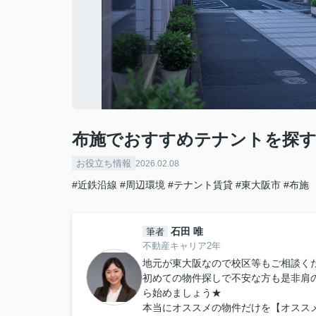
布施でおすすめテナントを探す
お役立ち情報
2026.02.08
#近鉄沿線
#周辺環境
#テナント賃貸
#東大阪市
#布施
石田 唯
筆者
不動産キャリア2年
地元が東大阪なので校区等もご相談くだ
初めての物件探しで不安な方も是非肩
ら始めましょう★
本当にオススメの物件だけを【オスス