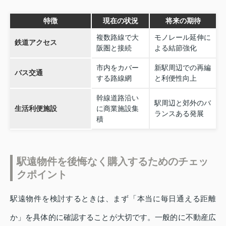
特徴
現在の状況
将来の期待
複数路線で大
モノレール延伸に
鉄道アクセス
阪圏と接続
よる結節強化
市内をカバー
新駅周辺での再編
バス交通
する路線網
と利便性向上
幹線道路沿い
駅周辺と郊外のバ
生活利便施設
に商業施設集
ランスある発展
積
駅遠物件を後悔なく購入するためのチェッ
クポイント
駅遠物件を検討するときは、まず「本当に毎日通える距離
か」を具体的に確認することが大切です。一般的に不動産広