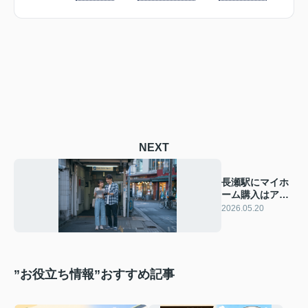
NEXT
長瀬駅にマイホ
ーム購入はア
リ？子育てに向
2026.05.20
いている？
”お役立ち情報”おすすめ記事