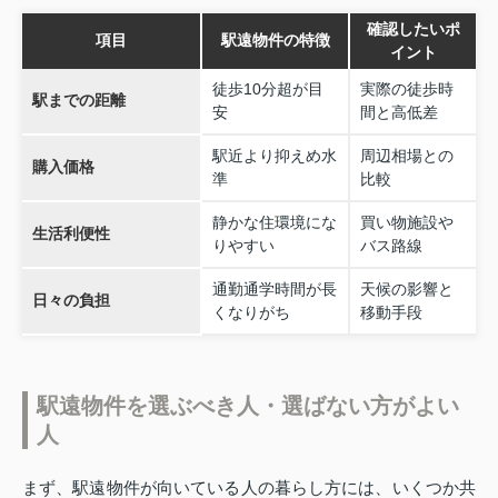
確認したいポ
項目
駅遠物件の特徴
イント
徒歩10分超が目
実際の徒歩時
駅までの距離
安
間と高低差
駅近より抑えめ水
周辺相場との
購入価格
準
比較
静かな住環境にな
買い物施設や
生活利便性
りやすい
バス路線
通勤通学時間が長
天候の影響と
日々の負担
くなりがち
移動手段
駅遠物件を選ぶべき人・選ばない方がよい
人
まず、駅遠物件が向いている人の暮らし方には、いくつか共