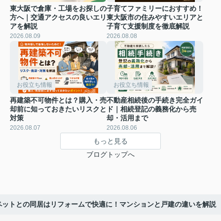
東大阪で倉庫・工場をお探しの
子育てファミリーにおすすめ！
方へ｜交通アクセスの良いエリ
東大阪市の住みやすいエリアと
アを解説
子育て支援制度を徹底解説
2026.08.09
2026.08.08
お役立ち情報
お役立ち情報
再建築不可物件とは？購入・売
不動産相続後の手続き完全ガイ
却前に知っておきたいリスクと
ド｜相続登記の義務化から売
対策
却・活用まで
2026.08.07
2026.08.06
もっと見る
ブログトップへ
ペットとの同居はリフォームで快適に！マンションと戸建の違いを解説