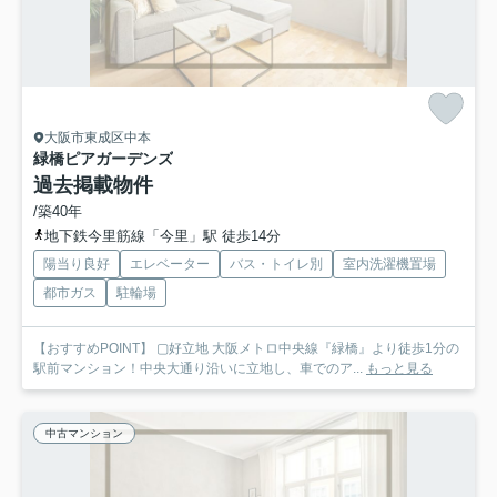
大阪市東成区中本
緑橋ピアガーデンズ
過去掲載物件
/築40年
地下鉄今里筋線「今里」駅 徒歩14分
陽当り良好
エレベーター
バス・トイレ別
室内洗濯機置場
都市ガス
駐輪場
【おすすめPOINT】 ▢好立地 大阪メトロ中央線『緑橋』より徒歩1分の
駅前マンション！中央大通り沿いに立地し、車でのア...
もっと見る
中古マンション