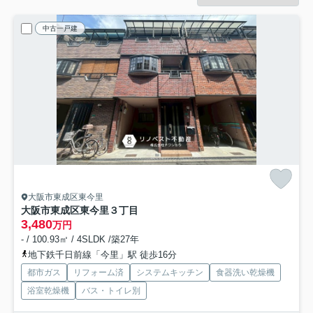
中古一戸建
大阪市東成区東今里
大阪市東成区東今里３丁目
3,480
万円
- / 100.93㎡ / 4SLDK /築27年
地下鉄千日前線「今里」駅 徒歩16分
都市ガス
リフォーム済
システムキッチン
食器洗い乾燥機
浴室乾燥機
バス・トイレ別