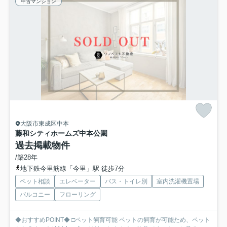
中古マンション
大阪市東成区中本
藤和シティホームズ中本公園
過去掲載物件
/築28年
地下鉄今里筋線「今里」駅 徒歩7分
ペット相談
エレベーター
バス・トイレ別
室内洗濯機置場
バルコニー
フローリング
◆おすすめPOINT◆ □ペット飼育可能 ペットの飼育が可能ため、ペット