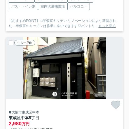
バス・トイレ別
室内洗濯機置場
バルコニー
【おすすめPOINT】 □半個室キッチン リノベーションにより新調され
た、半個室のキッチンは作業に集中できます◎パントリ...
もっと見る
中古一戸建
大阪市東成区中本
東成区中本5丁目
2,980
万円