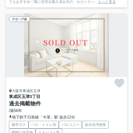
てもおすすめ！既に住宅を購入済み方の、セカンドハ...
もっと見る
中古一戸建
大阪市東成区玉津
東成区玉津3丁目
過去掲載物件
/築56年
地下鉄千日前線「今里」駅 徒歩12分
都市ガス
バス・トイレ別
バルコニー
温水洗浄便座
閑静な住宅地
トイレ２ヶ所