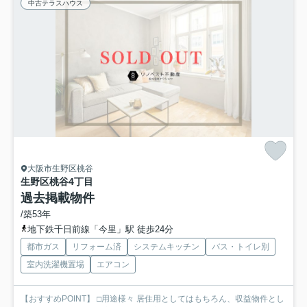
中古テラスハウス
大阪市生野区桃谷
生野区桃谷4丁目
過去掲載物件
/築53年
地下鉄千日前線「今里」駅 徒歩24分
都市ガス
リフォーム済
システムキッチン
バス・トイレ別
室内洗濯機置場
エアコン
【おすすめPOINT】 □用途様々 居住用としてはもちろん、収益物件とし