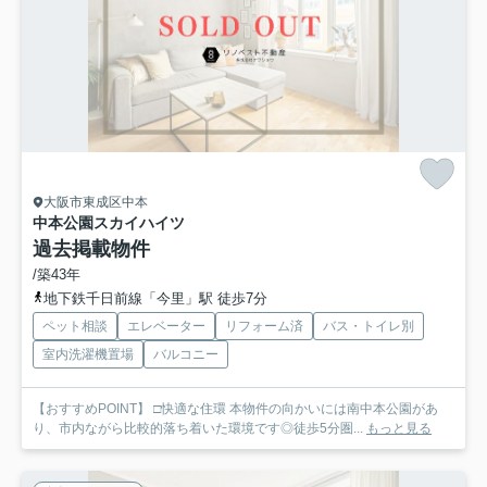
大阪市東成区中本
中本公園スカイハイツ
過去掲載物件
/築43年
地下鉄千日前線「今里」駅 徒歩7分
ペット相談
エレベーター
リフォーム済
バス・トイレ別
室内洗濯機置場
バルコニー
【おすすめPOINT】 □快適な住環 本物件の向かいには南中本公園があ
り、市内ながら比較的落ち着いた環境です◎徒歩5分圏...
もっと見る