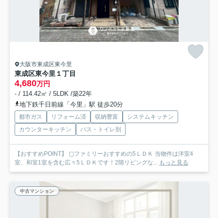
大阪市東成区東今里
東成区東今里１丁目
4,680
万円
- / 114.42㎡ / 5LDK /築22年
地下鉄千日前線「今里」駅 徒歩20分
都市ガス
リフォーム済
収納豊富
システムキッチン
カウンターキッチン
バス・トイレ別
【おすすめPOINT】 ▢ファミリーおすすめの5ＬＤＫ 当物件は洋室4
室、和室1室を含む広々5ＬＤＫです！2階リビングな...
もっと見る
中古マンション