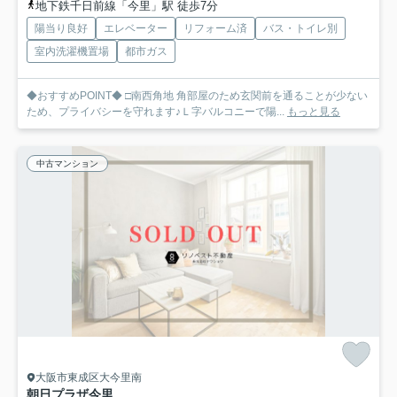
地下鉄千日前線「今里」駅 徒歩7分
陽当り良好
エレベーター
リフォーム済
バス・トイレ別
室内洗濯機置場
都市ガス
◆おすすめPOINT◆ □南西角地 角部屋のため玄関前を通ることが少ない
ため、プライバシーを守れます♪Ｌ字バルコニーで陽...
もっと見る
中古マンション
大阪市東成区大今里南
朝日プラザ今里