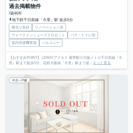
過去掲載物件
/築46年
地下鉄千日前線「今里」駅 徒歩5分
陽当り良好
リノベーション済
ウォークインシューズクロゼット
バス・トイレ別
室内洗濯機置場
バルコニー
【おすすめPOINT】 □2WAYアクセス 最寄駅の大阪メトロ千日前線『今
里』駅まで徒歩5分、近鉄大阪線『今里』駅まで徒...
もっと見る
中古一戸建