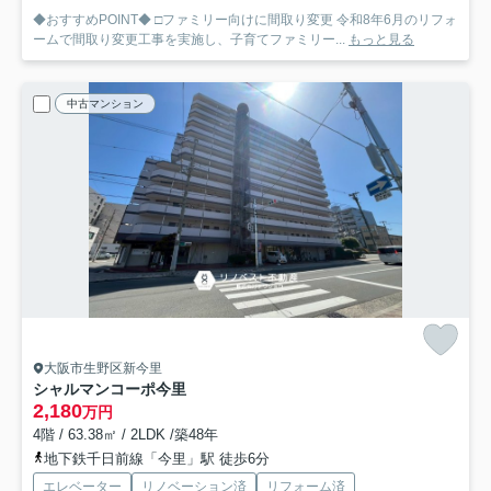
◆おすすめPOINT◆ □ファミリー向けに間取り変更 令和8年6月のリフォ
ームで間取り変更工事を実施し、子育てファミリー...
もっと見る
中古マンション
大阪市生野区新今里
シャルマンコーポ今里
2,180
万円
4階 / 63.38㎡ / 2LDK /築48年
地下鉄千日前線「今里」駅 徒歩6分
エレベーター
リノベーション済
リフォーム済