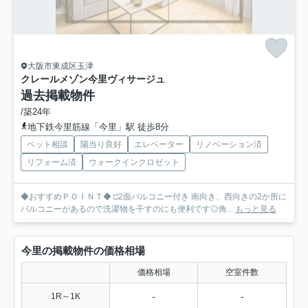
大阪市東成区玉津
クレールメゾン今里ヴィサージュ
過去掲載物件
/築24年
地下鉄今里筋線「今里」駅 徒歩8分
ペット相談
陽当り良好
エレベーター
リノベーション済
リフォーム済
ウォークインクロゼット
◆おすすめＰＯＩＮＴ◆ □2面バルコニー付き 南向き、西向きの2か所に
バルコニーがあるので洗濯物を干すのにも便利です◎角...
もっと見る
今里の掲載物件の価格相場
価格相場
空室件数
-
-
1R～1K