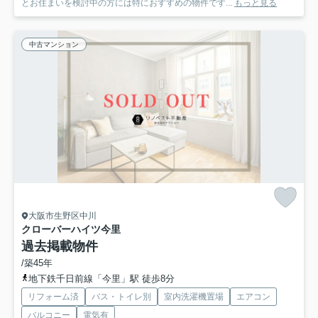
とお住まいを検討中の方には特におすすめの物件です...
もっと見る
中古マンション
大阪市生野区中川
クローバーハイツ今里
過去掲載物件
/築45年
地下鉄千日前線「今里」駅 徒歩8分
リフォーム済
バス・トイレ別
室内洗濯機置場
エアコン
バルコニー
電気有