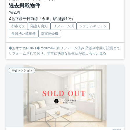
過去掲載物件
/築28年
地下鉄千日前線「今里」駅 徒歩10分
都市ガス
陽当り良好
リフォーム済
システムキッチン
食器洗い乾燥機
浴室乾燥機
◆おすすめPOINT◆ □2025年8月リフォーム済み 壁紙や水回り設備まで
リフォームされており、非常に快適な新生活が送...
もっと見る
中古マンション