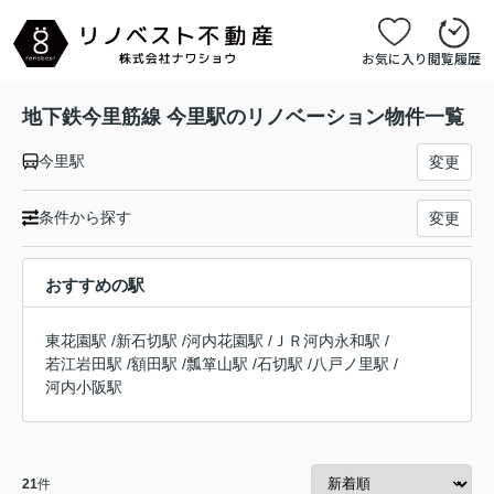
お気に入り
閲覧履歴
地下鉄今里筋線 今里駅のリノベーション物件一覧
今里駅
変更
条件から探す
変更
おすすめの駅
東花園駅
/
新石切駅
/
河内花園駅
/
ＪＲ河内永和駅
/
若江岩田駅
/
額田駅
/
瓢箪山駅
/
石切駅
/
八戸ノ里駅
/
河内小阪駅
21
件