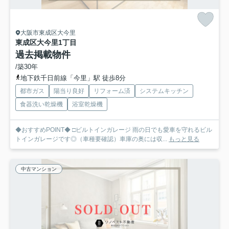
大阪市東成区大今里
東成区大今里1丁目
過去掲載物件
/築30年
地下鉄千日前線「今里」駅 徒歩8分
都市ガス
陽当り良好
リフォーム済
システムキッチン
食器洗い乾燥機
浴室乾燥機
◆おすすめPOINT◆ □ビルトインガレージ 雨の日でも愛車を守れるビル
トインガレージです◎（車種要確認）車庫の奥には収...
もっと見る
中古マンション