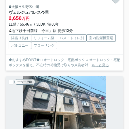
大阪市生野区中川
ヴェルジュパレス今里
2,650
万円
11階 / 55.46㎡ / 3LDK /築33年
地下鉄千日前線「今里」駅 徒歩13分
陽当り良好
リフォーム済
バス・トイレ別
室内洗濯機置場
バルコニー
フローリング
◆おすすめPOINT◆ □ オートロック・宅配ボックス オートロック・宅配
ボックスを備え、不在時の荷物受け取りや来訪者対...
もっと見る
中古一戸建