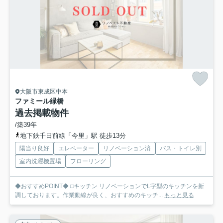
大阪市東成区中本
ファミール緑橋
過去掲載物件
/築39年
地下鉄千日前線「今里」駅 徒歩13分
陽当り良好
エレベーター
リノベーション済
バス・トイレ別
室内洗濯機置場
フローリング
◆おすすめPOINT◆ □キッチン リノベーションでL字型のキッチンを新
調しております。作業動線が良く、おすすめのキッチ...
もっと見る