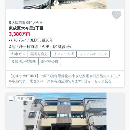
大阪市東成区大今里
東成区大今里1丁目
3,380
万円
- / 78.75㎡ / 3LDK /築28年
地下鉄千日前線「今里」駅 徒歩5分
都市ガス
陽当り良好
リフォーム済
システムキッチン
食器洗い乾燥機
浴室乾燥機
【おすすめPOINT】 □床下収納 季節物の小さな家電や日用品のストック
を収納でき、居住スペースを有効活用できます♪散ら...
もっと見る
中古一戸建