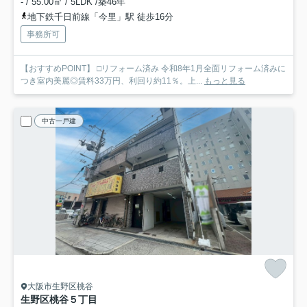
- / 55.00㎡ / 5LDK /築46年
地下鉄千日前線「今里」駅 徒歩16分
事務所可
【おすすめPOINT】 □リフォーム済み 令和8年1月全面リフォーム済みに
つき室内美麗◎賃料33万円、利回り約11％。上...
もっと見る
中古一戸建
大阪市生野区桃谷
生野区桃谷５丁目