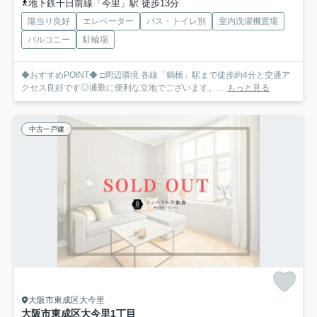
地下鉄千日前線「今里」駅 徒歩13分
陽当り良好
エレベーター
バス・トイレ別
室内洗濯機置場
バルコニー
駐輪場
◆おすすめPOINT◆ □周辺環境 各線「鶴橋」駅まで徒歩約4分と交通ア
クセス良好です◎通勤に便利な立地でございます。 ...
もっと見る
中古一戸建
大阪市東成区大今里
大阪市東成区大今里1丁目