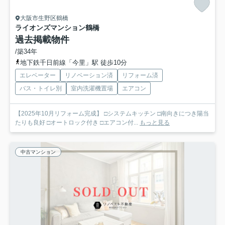
大阪市生野区鶴橋
ライオンズマンション鶴橋
過去掲載物件
/築34年
地下鉄千日前線「今里」駅 徒歩10分
エレベーター
リノベーション済
リフォーム済
バス・トイレ別
室内洗濯機置場
エアコン
【2025年10月リフォーム完成】 □システムキッチン □南向きにつき陽当
たりも良好 □オートロック付き □エアコン付...
もっと見る
中古マンション